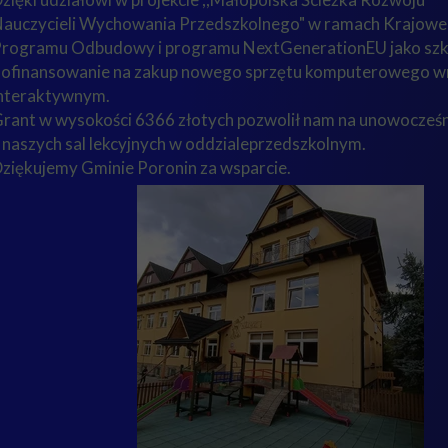
auczycieli Wychowania Przedszkolnego" w ramach Krajow
rogramu Odbudowy i programu NextGenerationEU jako szk
ofinansowanie na zakup nowego sprzętu komputerowego w
nteraktywnym.
rant w wysokości 6366 złotych pozwolił nam na unowocześni
 naszych sal lekcyjnych w oddzialeprzedszkolnym.
ziękujemy Gminie Poronin za wsparcie.