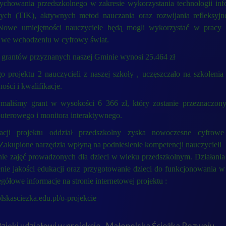
ychowania przedszkolnego w zakresie wykorzystania technologii inf
ych (TIK), aktywnych metod nauczania oraz rozwijania refleksyjne
owe umiejętności nauczyciele będą mogli wykorzystać w pracy 
 we wchodzeniu w cyfrowy świat.
 grantów przyznanych naszej Gminie wynosi 25.464 zł
 projektu 2 nauczycieli z naszej szkoły , uczęszczało na szkolenia
ości i kwalifikacje.
ymaliśmy grant w wysokości 6 366 zł, który zostanie przeznaczon
terowego i monitora interaktywnego.
zacji projektu oddział przedszkolny zyska nowoczesne cyfrowe
Zakupione narzędzia wpłyną na podniesienie kompetencji nauczycieli
enie zajęć prowadzonych dla dzieci w wieku przedszkolnym. Działania
enie jakości edukacji oraz przygotowanie dzieci do funkcjonowania 
gółowe informacje na stronie internetowej projektu :
olskasciezka.edu.pl/o-projekcie
zięki udziałowi w projekcie ,,Małopolska Ścieżka Rozwoju