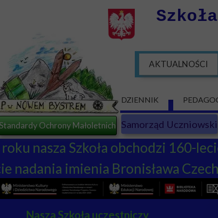
Szkoł
AKTUALNOŚCI
AKTUALNOŚ
DZIENNIK
PEDAGOG
Samorząd Uczniowski
Standardy Ochrony Małoletnich
roku nasza Szkoła obchodzi 160-lec
ecie nadania imienia Bronisława Czec
Nasza Szkoła uczestniczy