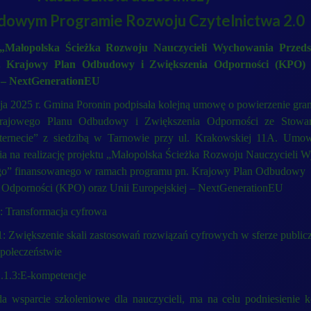
dowym Programie Rozwoju Czytelnictwa 2.0
 „Małopolska Ścieżka Rozwoju Nauczycieli Wychowania Przeds
. Krajowy Plan Odbudowy i Zwiększenia Odporności (KPO) 
j – NextGenerationEU
a 2025 r. Gmina Poronin podpisała kolejną umowę o powierzenie gra
ajowego Planu Odbudowy i Zwiększenia Odporności ze Stowar
ternecie” z siedzibą w Tarnowie przy ul. Krakowskiej 11A. Umo
a na realizację projektu „Małopolska Ścieżka Rozwoju Nauczycieli 
go” finansowanego w ramach programu pn. Krajowy Plan Odbudowy
 Odporności (KPO) oraz Unii Europejskiej – NextGenerationEU
 Transformacja cyfrowa
: Zwiększenie skali zastosowań rozwiązań cyfrowych w sferze publicz
społeczeństwie
.1.3:E-kompetencje
da wsparcie szkoleniowe dla nauczycieli, ma na celu podniesienie k