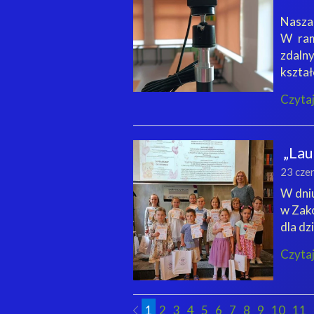
Nasza 
W ram
zdaln
kształ
Czytaj
„Lau
23 cze
W dniu
w Zak
dla dz
Czytaj
1
2
3
4
5
6
7
8
9
10
11