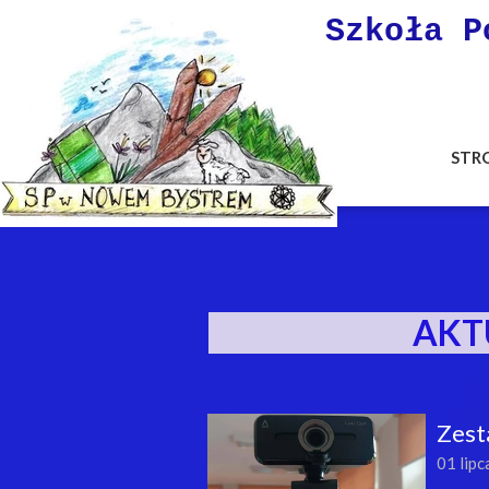
Szkoła P
STR
AKT
Zest
01 lip