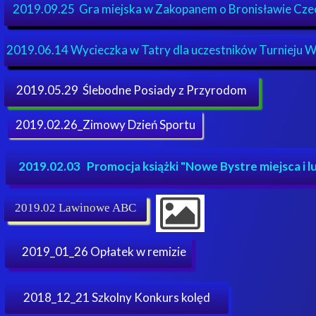
2019.09.25 Gra miejska w Zakopanem o Bronisławie Cze
2019.06.14 Wycieczka w Tatry dla uczestników Turnieju W
2019.05.29 Ślebodne Posiady z Przyrodom
2019.02.26_Zimowy Dzień Sportu
2019.02.03 Promocja książki "Nowe Bystre miejsca i l
2019.02 Lawinowe ABC
2019_01_26 Opłatek w remizie
2018_12_21 Szkolny Konkurs kolęd