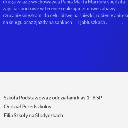
druga wraz z wychowawcą Panią Marta Marduła spędziła
zajęcia sportowe w terenie realizując zimowe zabawy:
rzucanie śnieżkami do celu, bitwę na śnieżki, robienie anioł
na śniegu oraz zjazdy na sankach
i jabłuszkach .
.
Szkoła Podstawowa z oddziałami klas 1 - 8 SP
Oddział Przedszkolny
Filia Szkoły na Słodyczkach