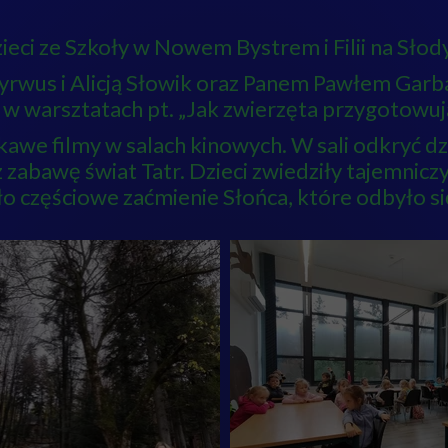
ieci ze Szkoły w Nowem Bystrem i Filii na Sło
rwus i Alicją Słowik oraz Panem Pawłem Garb
w warsztatach pt. „Jak zwierzęta przygotowują 
we filmy w salach kinowych. W sali odkryć dzi
 zabawę świat Tatr. Dzieci zwiedziły tajemnicz
 częściowe zaćmienie Słońca, które odbyło si