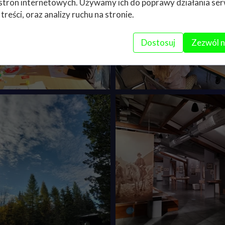
stron internetowych. Używamy ich do poprawy działania ser
 treści, oraz analizy ruchu na stronie.
Dostosuj
Zezwól n