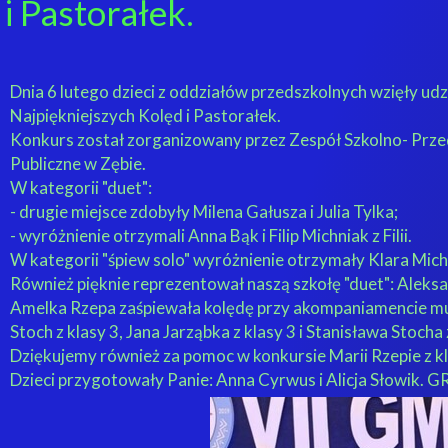
i Pastorałek.
Dnia 6 lutego dzieci z oddziałów przedszkolnych wzięły ud
Najpiękniejszych Kolęd i Pastorałek.
Konkurs został zorganizowany przez Zespół Szkolno- Prz
Publiczne w Zębie.
W kategorii "duet":
- drugie miejsce zdobyły Milena Gałusza i Julia Tylka;
- wyróżnienie otrzymali Anna Bąk i Filip Michniak z Filii.
W kategorii "śpiew solo" wyróżnienie otrzymały Klara Michni
Również pięknie reprezentował naszą szkołę "duet": Aleksan
Amelka Rzepa zaśpiewała kolędę przy akompaniamencie mu
Stoch z klasy 3, Jana Jarząbka z klasy 3 i Stanisława Stocha 
Dziękujemy również za pomoc w konkursie Marii Rzepie z kl
Dzieci przygotowały Panie: Anna Cyrwus i Alicja Słowik