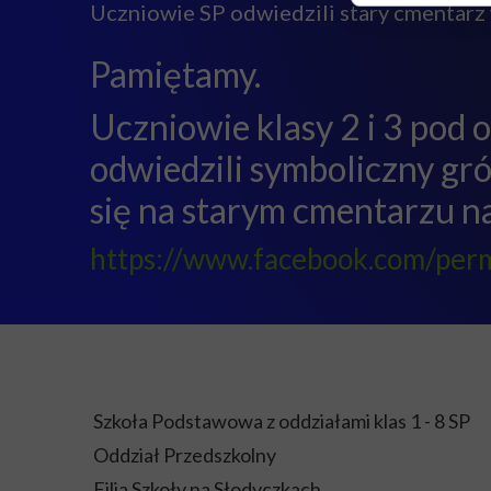
Uczniowie SP odwiedzili stary cmentar
Pamiętamy.
Uczniowie klasy 2 i 3 pod 
odwiedzili symboliczny gró
się na starym cmentarzu 
https://www.facebook.com/pe
Szkoła Podstawowa z oddziałami klas 1 - 8 SP
Oddział Przedszkolny
Filia Szkoły na Słodyczkach