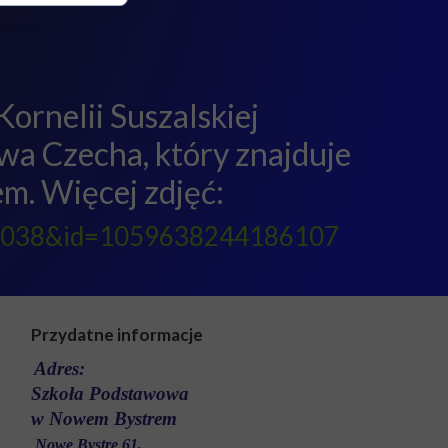
Kornelii Suszalskiej
awa Czecha, który znajduje
m. Więcej zdjęć:
922038&id=1059638244186107
Przydatne informacje
Adres:
Szkoła Podstawowa
w Nowem Bystrem
Nowe Bystre 61,