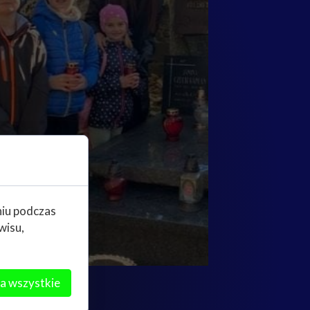
niu podczas
wisu,
a wszystkie