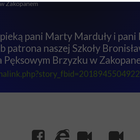
z w Zakopanem
opieką pani Marty Marduły i pani 
b patrona naszej Szkoły Bronisł
na Pęksowym Brzyzku w Zakopane
rmalink.php?story_fbid=2018945504