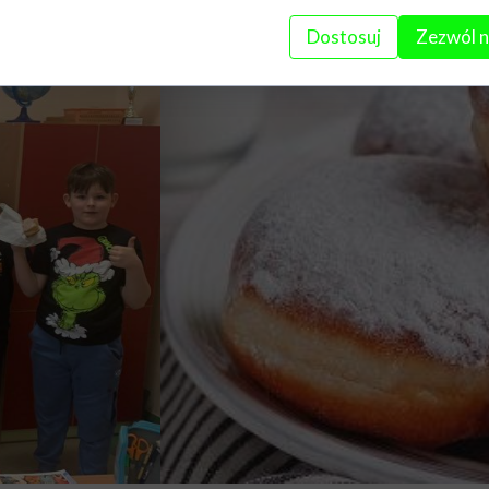
Dostosuj
Zezwól n