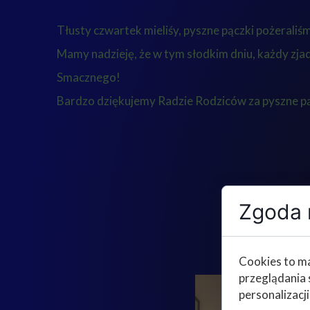
Tłusty czwartek mieliśy, pyszne pączki pożeraliś
Mamy nadzieję, że w tym słodkim dniu, każdy zjadł
Smacznego!
Bardzo dziękujemy Radzie Rodziców za pyszne pą
Zgoda n
Cookies to ma
przeglądania 
personalizacji