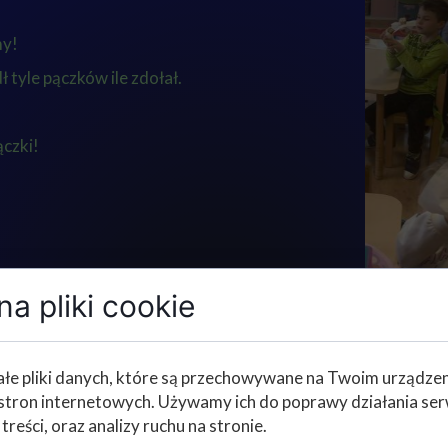
my!
 tyle pączków ile zdołał.
czki!
a pliki cookie
łe pliki danych, które są przechowywane na Twoim urządze
stron internetowych. Używamy ich do poprawy działania ser
 treści, oraz analizy ruchu na stronie.