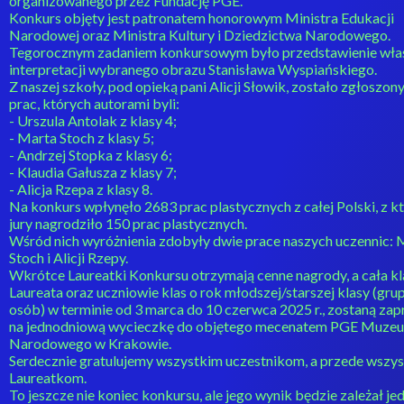
organizowanego przez Fundację PGE.
Konkurs objęty jest patronatem honorowym Ministra Edukacji
Narodowej oraz Ministra Kultury i Dziedzictwa Narodowego.
Tegorocznym zadaniem konkursowym było przedstawienie wła
interpretacji wybranego obrazu Stanisława Wyspiańskiego.
Z naszej szkoły, pod opieką pani Alicji Słowik, zostało zgłoszon
prac, których autorami byli:
- Urszula Antolak z klasy 4;
- Marta Stoch z klasy 5;
- Andrzej Stopka z klasy 6;
- Klaudia Gałusza z klasy 7;
- Alicja Rzepa z klasy 8.
Na konkurs wpłynęło 2683 prac plastycznych z całej Polski, z k
jury nagrodziło 150 prac plastycznych.
Wśród nich wyróżnienia zdobyły dwie prace naszych uczennic: 
Stoch i Alicji Rzepy.
Wkrótce Laureatki Konkursu otrzymają cenne nagrody, a cała kl
Laureata oraz uczniowie klas o rok młodszej/starszej klasy (gru
osób) w terminie od 3 marca do 10 czerwca 2025 r., zostaną zap
na jednodniową wycieczkę do objętego mecenatem PGE Muze
Narodowego w Krakowie.
Serdecznie gratulujemy wszystkim uczestnikom, a przede wszy
Laureatkom.
To jeszcze nie koniec konkursu, ale jego wynik będzie zależał je