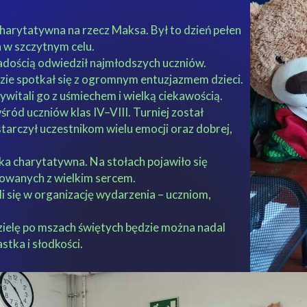
charytatywna na rzecz Maksa. Był to dzień pełen
a w szczytnym celu.
radością odwiedził najmłodszych uczniów.
zie spotkał się z ogromnym entuzjazmem dzieci.
zywitali go z uśmiechem i wielką ciekawością.
śród uczniów klas IV–VIII. Turniej został
arczył uczestnikom wielu emocji oraz dobrej,
nka charytatywna. Na stołach pojawiło się
owanych z wielkim sercem.
i się w organizację wydarzenia – uczniom,
zielę po mszach świętych będzie można nadal
stka i słodkości.