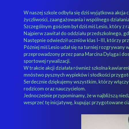
W naszej szkole odbyła się dziś wyjątkowa akcja 
życzliwości, zaangażowania i wspólnego działani
Szczególnym gościem był dziś miś Lesio, który z 
Najpierw zawitał do oddziału przedszkolnego, gd
Następnie odwiedził uczniów klas I–III, którzy pr
Później miś Lesio udał się na turniej rozgrywany w
przeprowadzony przez pana Marcina Dyląga i dost
sportowej rywalizacji.
W trakcie akcji działała również szkolna kawiare
mnóstwo pysznych wypieków i słodkości przygot
Serdecznie dziękujemy wszystkim, którzy włączyl
rodzicom oraz nauczycielom.
Jednocześnie przypominamy, że w najbliższą nied
wesprzeć tę inicjatywę, kupując przygotowane cia