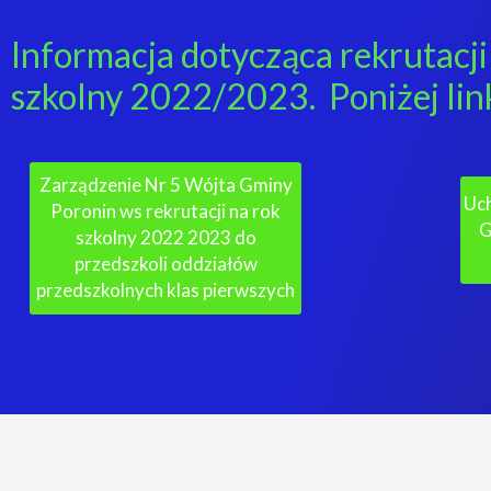
Informacja dotycząca rekrutacji
szkolny 2022/2023. Poniżej lin
Zarządzenie Nr 5 Wójta Gminy
Uc
Poronin ws rekrutacji na rok
G
szkolny 2022 2023 do
przedszkoli oddziałów
przedszkolnych klas pierwszych