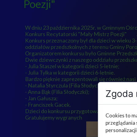
Poezji"
W dniu 23 października 2025r. w Gminnym Ośrod
Konkurs Recytatorski "Mały Mistrz Poezji"
Konkurs przeznaczony był dla dzieci w wieku 3-6
oddziałów przedszkolnych z terenu Gminy Poro
Organizatorem konkursu było Gminne Przedszko
Dwie dziewczynki z naszego oddziału przedszk
- Julia Staszel w kategorii dzieci 5-letnie;
- Julia Tylka w kategorii dzieci 6-letnie.
Bardzo pięknie zaprezentowali się również nasi 
- Natalia Styrczula (Filia Słodyczki);
Zgoda n
- Anna Bąk (Filia Słodyczki);
- Jan Gałusza;
- Franciszek Gacek.
Dzieci do konkursu przygotowały panie: Anna Cy
Cookies to ma
Gratulujemy wygranych
przeglądania 
personalizacji