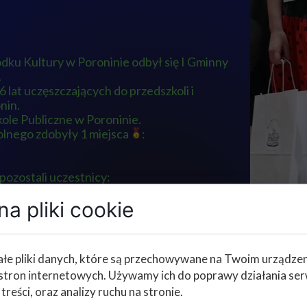
ku Kultury w Poroninie odbył się I Gminny
.
 lat uczęszczających do przedszkoli i
nin.
le Publiczne w Poroninie.
olnego zdobyły 1 miejsca
:
pozostali uczestnicy:
a pliki cookie
rwus i Alicja Słowik.
łe pliki danych, które są przechowywane na Twoim urządze
stron internetowych. Używamy ich do poprawy działania ser
 treści, oraz analizy ruchu na stronie.