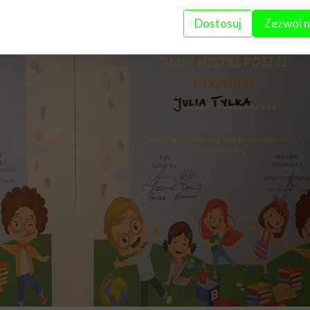
Dostosuj
Zezwól n