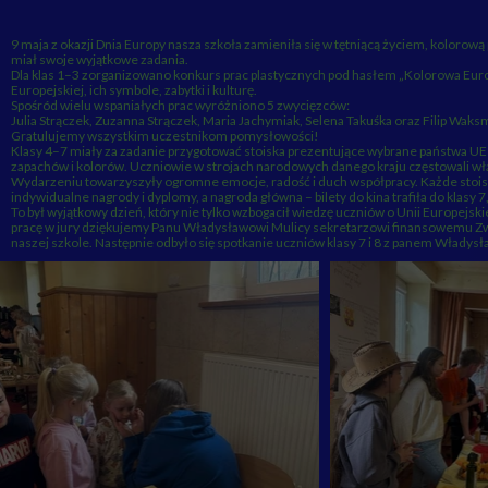
9 maja z okazji Dnia Europy nasza szkoła zamieniła się w tętniącą życiem, kolorow
miał swoje wyjątkowe zadania.
Dla klas 1–3 zorganizowano konkurs prac plastycznych pod hasłem „Kolorowa Euro
Europejskiej, ich symbole, zabytki i kulturę.
Spośród wielu wspaniałych prac wyróżniono 5 zwycięzców:
Julia Strączek, Zuzanna Strączek, Maria Jachymiak, Selena Takuśka oraz Filip Waks
Gratulujemy wszystkim uczestnikom pomysłowości!
Klasy 4–7 miały za zadanie przygotować stoiska prezentujące wybrane państwa UE 
zapachów i kolorów. Uczniowie w strojach narodowych danego kraju częstowali włas
Wydarzeniu towarzyszyły ogromne emocje, radość i duch współpracy. Każde stois
indywidualne nagrody i dyplomy, a nagroda główna – bilety do kina trafiła do klasy 
To był wyjątkowy dzień, który nie tylko wzbogacił wiedzę uczniów o Unii Europejsk
pracę w jury dziękujemy Panu Władysławowi Mulicy sekretarzowi finansowemu Zwi
naszej szkole. Następnie odbyło się spotkanie uczniów klasy 7 i 8 z panem Wład