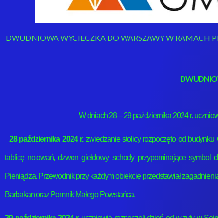
DWUDNIOWA WYCIECZKA DO WARSZAWY W RAMACH PR
DWUDNIOW
W dniach 28 – 29 października 2024 r. ucznio
28 października 2024 r.
zwiedzanie stolicy rozpoczęto od budynku 
tablicę notowań, dzwon giełdowy, schody przypominające symbol 
Pieniądza. Przewodnik przy każdym obiekcie przedstawiał zagadnienia
Barbakan oraz Pomnik Małego Powstańca.
29 października 2024 r.
uczniowie rozpoczęli dzień od wizyty w Sej