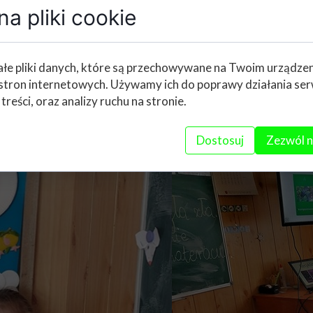
onali stroje ekologiczne, które były b
a pliki cookie
zaprezentowali swoje stroje podczas sz
 przypomnienia sobie jak ważne jest dba
łe pliki danych, które są przechowywane na Twoim urządze
stron internetowych. Używamy ich do poprawy działania ser
 treści, oraz analizy ruchu na stronie.
Dostosuj
Zezwól n