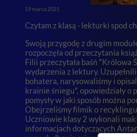
19 marca 2021
Czytam z klasą - lekturki spod c
Swoją przygodę z drugim modułem
rozpoczęła od przeczytania książ
Filii przeczytała baśń "Królowa
wydarzenia z lektury. Uzupełnil
bohatera, narysowaliśmy i opisal
krainie śniegu", opowiedziały 
pomysły w jaki sposób można po
Obejrzeliśmy filmik o recyklingu
Uczniowie klasy 2 wykonali maki
informacjach dotyczących Antar