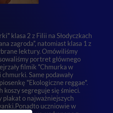
" klasa 2 z Filii na Słodyczkach
ana zagroda”, natomiast klasa 1 z
wybrane lektury. Omówiliśmy
rysowaliśmy portret głównego
bejrzały filmik "Chmurka w
 i chmurki. Same podawały
piosenkę "Ekologiczne reggae".
h koszy segreguje się śmieci.
 plakat o najważniejszych
wanki.Ponadto uczniowie w