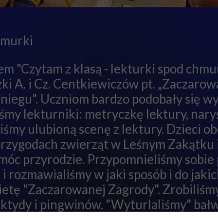
hmurki
 "Czytam z klasą - lekturki spod chmurki
ki A. i Cz. Centkiewiczów pt. „Zaczarow
 Śniegu". Uczniom bardzo podobały się 
iśmy lekturniki: metryczkę lektury, na
iśmy ulubioną scenę z lektury. Dzieci o
o przygodach zwierząt w Leśnym Zakątku
móc przyrodzie. Przypomnieliśmy sobie 
 i rozmawialiśmy w jaki sposób i do jakic
etę "Zaczarowanej Zagrody". Zrobiliśmy
ktydy i pingwinów. "Wyturlaliśmy" bał