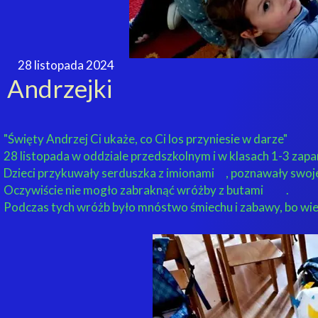
28 listopada 2024
Andrzejki
"Święty Andrzej Ci ukaże, co Ci los przyniesie w darze"
28 listopada w oddziale przedszkolnym i w klasach 1-3 z
Dzieci przykuwały serduszka z imionami
, poznawały swoj
Oczywiście nie mogło zabraknąć wróżby z butami
.
Podczas tych wróżb było mnóstwo śmiechu i zabawy, bo wie