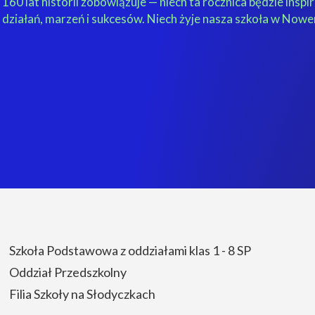
160 lat historii zobowiązuje — niech ta rocznica będzie inspi
działań, marzeń i sukcesów. Niech żyje nasza szkoła w No
Szkoła Podstawowa z oddziałami klas 1 - 8 SP
Oddział Przedszkolny
Filia Szkoły na Słodyczkach